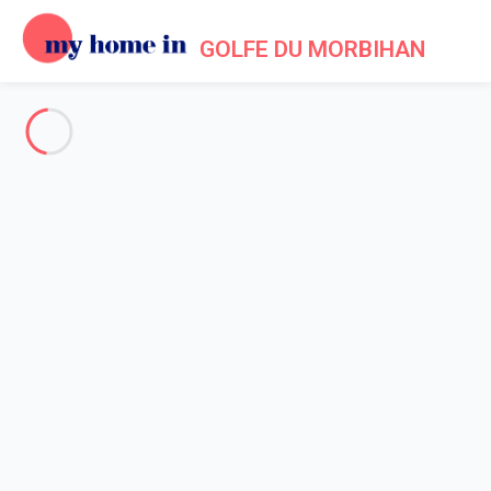
GOLFE DU MORBIHAN
Voir toutes les photos
Aperçu
Description
Carte
Tarifs et disponibilités
Avis (3)
Accueil
Location vacances Sarzeau
Maison 3 chambres Sarzeau
Maison 3 chambres Sarzeau