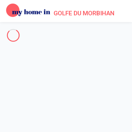
GOLFE DU MORBIHAN
Tout le Golfe du Morbihan
-
Votre recherche
RECHERCHER
Vos filtres
Appliquer
Arrivée